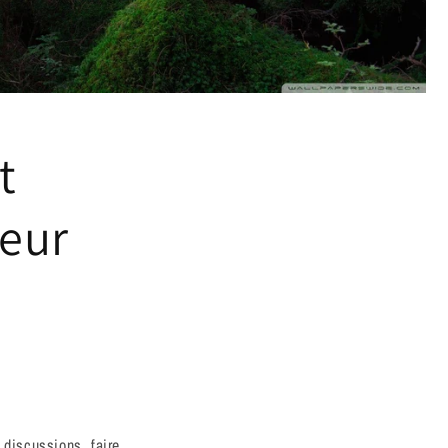
t
ieur
discussions, faire