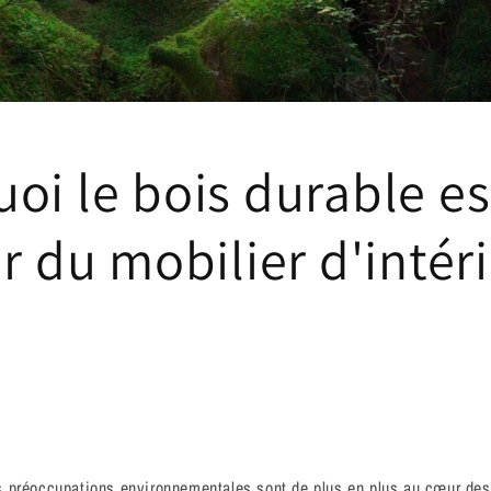
oi le bois durable es
ir du mobilier d'intér
 préoccupations environnementales sont de plus en plus au cœur des 