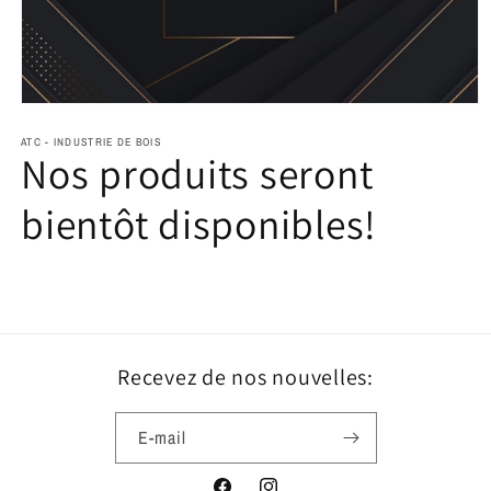
Ouvrir
le
média
ATC - INDUSTRIE DE BOIS
Nos produits seront
1
dans
une
bientôt disponibles!
fenêtre
modale
Recevez de nos nouvelles:
E-mail