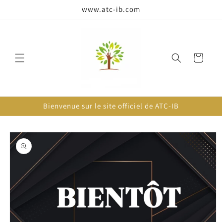
passer
www.atc-ib.com
au
contenu
Panier
Bienvenue sur le site officiel de ATC-IB
Passer aux
informations
produits